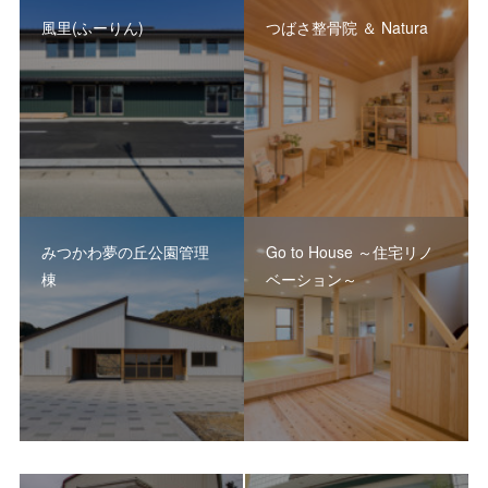
風里(ふーりん)
つばさ整骨院 ＆ Natura
みつかわ夢の丘公園管理
Go to House ～住宅リノ
棟
ベーション～