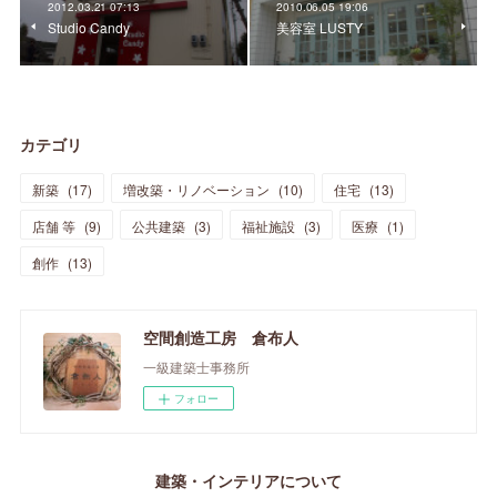
2012.03.21 07:13
2010.06.05 19:06
Studio Candy
美容室 LUSTY
カテゴリ
新築
(
17
)
増改築・リノベーション
(
10
)
住宅
(
13
)
店舗 等
(
9
)
公共建築
(
3
)
福祉施設
(
3
)
医療
(
1
)
創作
(
13
)
空間創造工房 倉布人
一級建築士事務所
フォロー
建築・インテリアについて