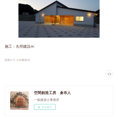
施工：丸明建設㈱
新築
(
17
)
公共建築
(
3
)
空間創造工房 倉布人
一級建築士事務所
フォロー